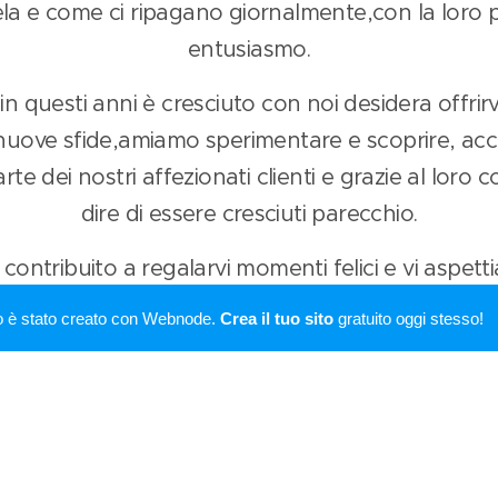
tela e come ci ripagano giornalmente,con la loro p
entusiasmo.
 in questi anni è cresciuto con noi desidera offri
nuove sfide,amiamo sperimentare e scoprire, acc
te dei nostri affezionati clienti e grazie al loro
dire di essere cresciuti parecchio.
r contribuito a regalarvi momenti felici e vi asp
i pronti ad accogliervi con un sorriso e facendovi 
o è stato creato con Webnode.
Crea il tuo sito
gratuito oggi stesso!
specialità