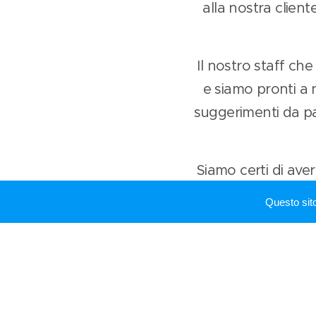
alla nostra clien
Il nostro staff che
e siamo pronti a 
suggerimenti da par
Siamo certi di ave
nei nostri local
Questo sit